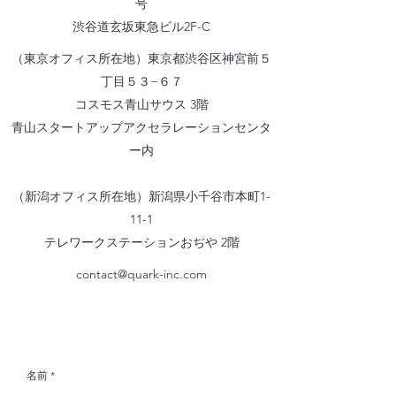
号
渋谷道玄坂東急ビル2F-C
（東京オフィス所在地）東京都渋谷区神宮前５
丁目５３−６７
コスモス青山サウス 3階
​青山スタートアップアクセラレーションセンタ
ー内
（新潟オフィス所在地）新潟県小千谷市本町1-
11-1
​テレワークステーションおぢや 2階
contact@quark-inc.com
名前