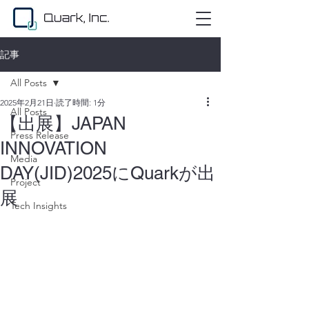
記事
All Posts
2025年2月21日
読了時間: 1分
All Posts
【出展】JAPAN
Press Release
INNOVATION
Media
DAY(JID)2025にQuarkが出
Project
展
Tech Insights