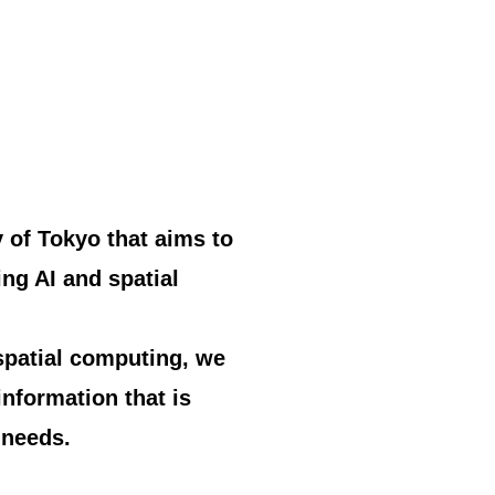
、
 of Tokyo that aims to
ng AI and spatial
spatial computing, we
nformation that is
 needs.