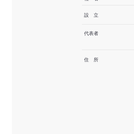
設 立
代表者
住 所