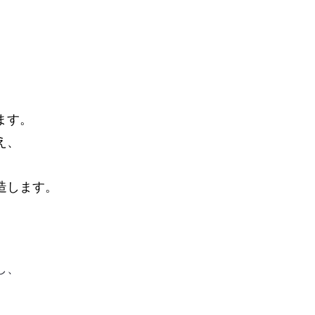
ます。
え、
造します。
し、