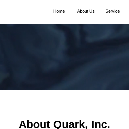
Home
About Us
Service
About Quark, Inc.