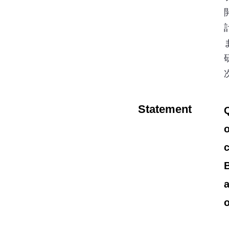
Statement
Q
o
B
a
o