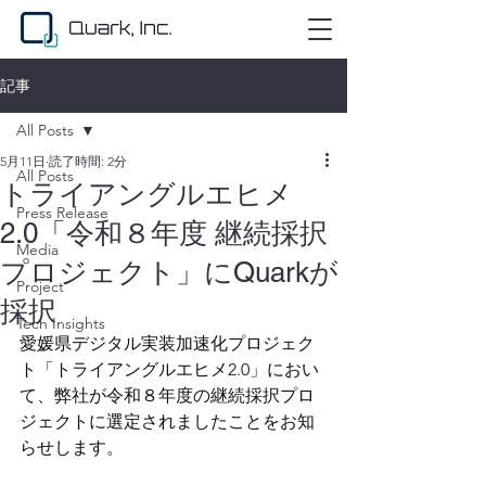
記事
All Posts
5月11日
読了時間: 2分
All Posts
トライアングルエヒメ
Press Release
2.0「令和８年度 継続採択
Media
プロジェクト」にQuarkが
Project
採択
Tech Insights
愛媛県デジタル実装加速化プロジェク
ト「トライアングルエヒメ2.0」におい
て、弊社が令和８年度の継続採択プロ
ジェクトに選定されましたことをお知
らせします。