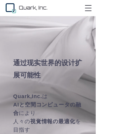
通过现实世界的设计扩
展可能性
Quark,Inc.
は
AIと空間コンピュータの融
合
により
人々の
視覚情報の最適化
を
目指す