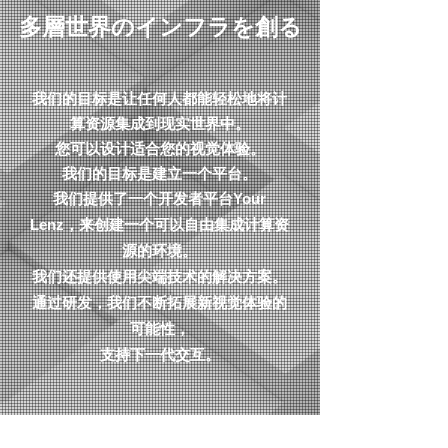
多層世界のインフラを創る
我们的目标是让任何人都能轻松地将计
算资源集成到现实世界中。
您可以设计适合您的视觉体验。
我们的目标是建立一个平台。
我们提供了一个开发者平台Your
Lenz，来创建一个可以自由集成计算资
源的环境。
我们还提供使用尖端技术的解决方案。
通过研发，我们不断拓展新视觉体验的
可能性，
支持下一代交互。