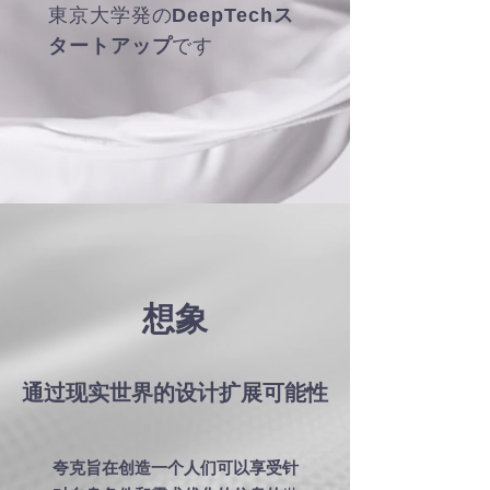
東京大学発の
DeepTechス
タートアップ
です
想象
通过现实世界的设计扩展可能性
夸克
旨在创造一个
人们可以享受针