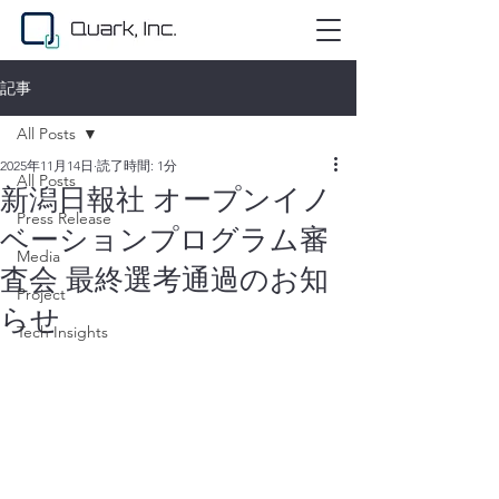
記事
All Posts
2025年11月14日
読了時間: 1分
All Posts
新潟日報社 オープンイノ
Press Release
ベーションプログラム審
Media
査会 最終選考通過のお知
Project
らせ
Tech Insights